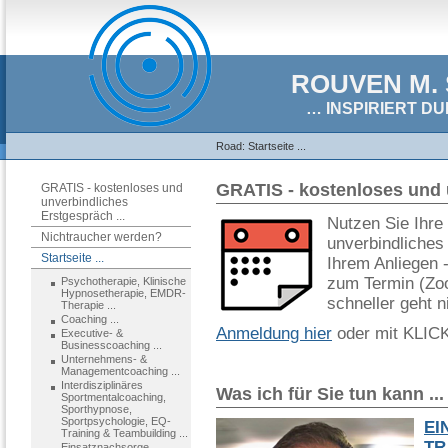
ROUVEN M. 
… INSPIRIERT DU
Road:
Startseite ...
GRATIS - kostenloses und u
GRATIS - kostenloses und
unverbindliches
Erstgespräch ...
Nutzen Sie Ihre
Nichtraucher werden?
unverbindliches
Startseite ...
Ihrem Anliegen -
zum Termin (Zoo
Psychotherapie, Klinische
Hypnosetherapie, EMDR-
schneller geht n
Therapie ...
Coaching ...
Anmeldung hier
oder mit KLICK
Executive- &
Businesscoaching ...
Unternehmens- &
Managementcoaching ...
Interdisziplinäres
Was ich für Sie tun kann ...
Sportmentalcoaching,
Sporthypnose,
Sportpsychologie, EQ-
EI
Training & Teambuilding ...
TR
Einsatznachsorge,