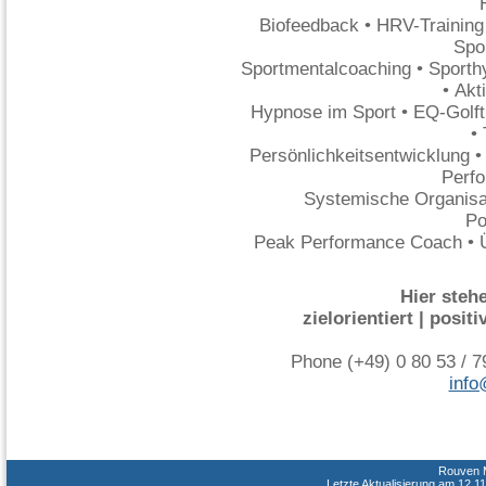
Biofeedback • HRV-Training 
Spo
Sportmentalcoaching • Sporthy
• Ak
Hypnose im Sport • EQ-Golft
•
Persönlichkeitsentwicklung 
Perf
Systemische Organisa
Po
Peak Performance Coach • Ü
Hier steh
zielorientiert | posit
Phone (+49) 0 80 53 / 7
info
Rouven M
Letzte Aktualisierung am 12.1