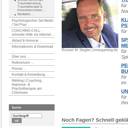
Traumaberatung,
für
Traumatherapie &
Krisenintervention ...
No
Mediation ...
KL
Psychologischer Set Medic
/ Set Psyc ...
PS
COACHING-CALL -
für
schnelle Hilfe via Internet ...
SP
Ablauf & Honorar ...
ME
Informationen & Download
Rouven M. Siegler | innergaming.de
...
für
Spi
Über uns ...
Referenzen ...
PE
Presse ...
BU
Kontakt & Anmeldung ...
für
Weblog | Coaching,
im 
Hypnose- &
Psychotherapie am
UN
Chiemsee
für
Ihr
Suche
Noch Fagen? Schnell geklär