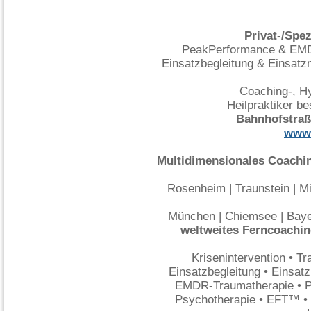
Privat-/Spe
PeakPerformance & EMD
Einsatzbegleitung & Einsatz
Coaching-, H
Heilpraktiker b
Bahnhofstraß
www.
Multidimensionales Coachin
Rosenheim | Traunstein | Mi
München | Chiemsee | Bayer
weltweites Ferncoachi
Krisenintervention • 
Einsatzbegleitung • Einsat
EMDR-Traumatherapie • P
Psychotherapie • EFT™ • 